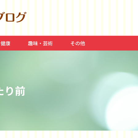
・健康
趣味・芸術
その他
食事、美容
料理、介護
スポーツ、平和
常症、高血圧
読書・本
音楽、芸術、映画
たり前