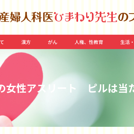
て
漢方
がん
人権、性教育
生活
宮筋腫
ラボン
産、産後
思春期
健康、
家庭、
運動、
脂質異
の女性アスリート ピルは当