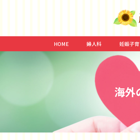
HOME
婦人科
妊娠子育
子宮内膜症/腺筋症、子
低用量ピル、月経
ミレーナ
更年期、HRT、イソフ
骨粗鬆症
頻尿、尿失禁、子宮脱
不妊症
妊娠、出
子育て、
海外