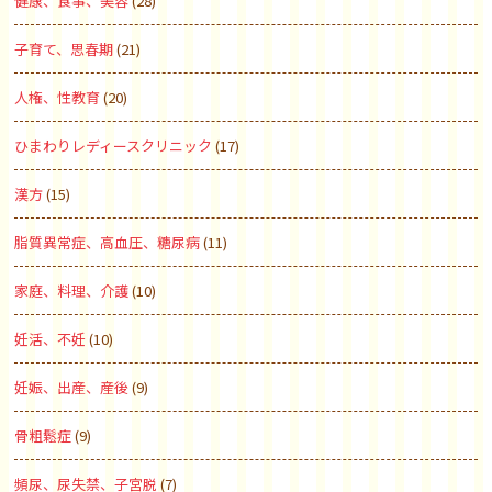
健康、食事、美容
(28)
子育て、思春期
(21)
人権、性教育
(20)
ひまわりレディースクリニック
(17)
漢方
(15)
脂質異常症、高血圧、糖尿病
(11)
家庭、料理、介護
(10)
妊活、不妊
(10)
妊娠、出産、産後
(9)
骨粗鬆症
(9)
頻尿、尿失禁、子宮脱
(7)