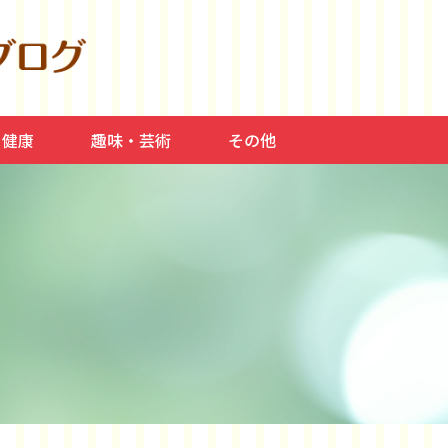
・健康
趣味・芸術
その他
食事、美容
料理、介護
スポーツ、平和
常症、高血圧
読書・本
音楽、芸術、映画