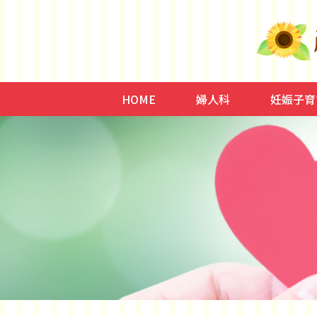
HOME
婦人科
妊娠子育
子宮内膜症/腺筋症、子
低用量ピル、月経
ミレーナ
更年期、HRT、イソフ
骨粗鬆症
頻尿、尿失禁、子宮脱
不妊症
妊娠、出
子育て、