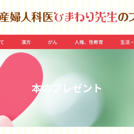
て
漢方
がん
人権、性教育
生活
宮筋腫
ラボン
産、産後
思春期
健康、
家庭、
運動、
脂質異
本のプレゼント