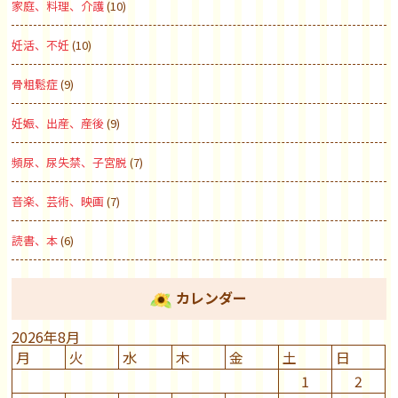
家庭、料理、介護
(10)
妊活、不妊
(10)
骨粗鬆症
(9)
妊娠、出産、産後
(9)
頻尿、尿失禁、子宮脱
(7)
音楽、芸術、映画
(7)
読書、本
(6)
カレンダー
2026年8月
月
火
水
木
金
土
日
1
2