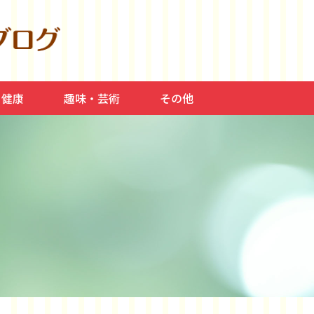
・健康
趣味・芸術
その他
食事、美容
料理、介護
スポーツ、平和
常症、高血圧
読書・本
音楽、芸術、映画