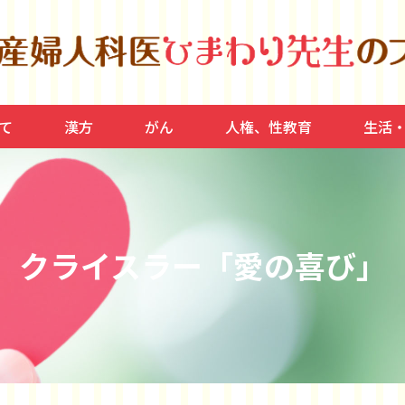
て
漢方
がん
人権、性教育
生活
宮筋腫
ラボン
産、産後
思春期
健康、
家庭、
運動、
脂質異
クライスラー「愛の喜び」