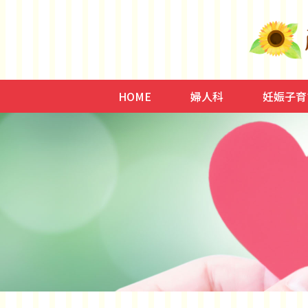
HOME
婦人科
妊娠子育
子宮内膜症/腺筋症、子
低用量ピル、月経
ミレーナ
更年期、HRT、イソフ
骨粗鬆症
頻尿、尿失禁、子宮脱
不妊症
妊娠、出
子育て、