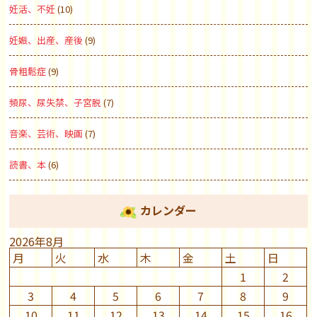
妊活、不妊
(10)
妊娠、出産、産後
(9)
骨粗鬆症
(9)
頻尿、尿失禁、子宮脱
(7)
音楽、芸術、映画
(7)
読書、本
(6)
カレンダー
2026年8月
月
火
水
木
金
土
日
1
2
3
4
5
6
7
8
9
10
11
12
13
14
15
16