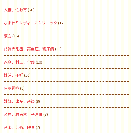
人権、性教育
(20)
ひまわりレディースクリニック
(17)
漢方
(15)
脂質異常症、高血圧、糖尿病
(11)
家庭、料理、介護
(10)
妊活、不妊
(10)
骨粗鬆症
(9)
妊娠、出産、産後
(9)
頻尿、尿失禁、子宮脱
(7)
音楽、芸術、映画
(7)