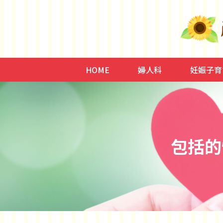
HOME
婦人科
妊娠子育
子宮内膜症/腺筋症、子
低用量ピル、月経
ミレーナ
更年期、HRT、イソフ
骨粗鬆症
頻尿、尿失禁、子宮脱
不妊症
妊娠、出
子育て、
包括的