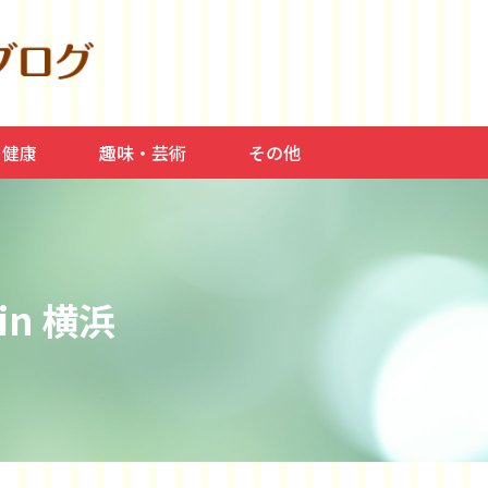
・健康
趣味・芸術
その他
食事、美容
料理、介護
スポーツ、平和
常症、高血圧
読書・本
音楽、芸術、映画
n 横浜