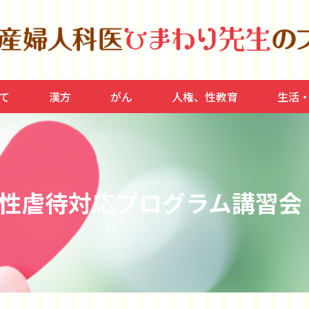
て
漢方
がん
人権、性教育
生活
宮筋腫
ラボン
産、産後
思春期
健康、
家庭、
運動、
脂質異
性虐待対応プログラム講習会 i